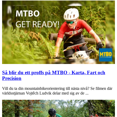
Så blir du ett proffs på MTBO - Karta, Fart och
Precision
Vill du ta din mountainbikeorientering till nästa nivå? Se filmen där
världsstjärnan Vojtěch Ludvik delar med sig av de ...