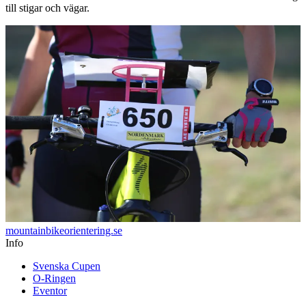
till stigar och vägar.
mountainbike
orientering.se
Info
Svenska Cupen
O-Ringen
Eventor