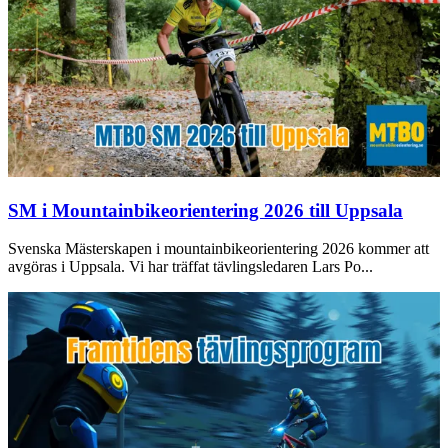
SM i Mountainbikeorientering 2026 till Uppsala
Svenska Mästerskapen i mountainbikeorientering 2026 kommer att
avgöras i Uppsala. Vi har träffat tävlingsledaren Lars Po...