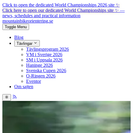
Click to open the dedicated World Championships 2026 site
✨
Click here to open our dedicated World Championships site ✨
—
news, schedules and practical information
mountainbike
orientering.se
Toggle Menu
Blog
Tävlingar
Tävlingsprogram 2026
VM i Sverige 2026
SM i Uppsala 2026
Haninge 2026
Svenska Cupen 2026
O-Ringen 2026
Eventor
Om sajten