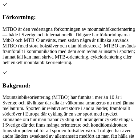
Förkortning:
MTBO är den vedertagna förkortningen av mountainbikeorientering
— både i Sverige och internationellt. Tidigare har förkortningarna
MtbO och MTB-O använts, men sedan några år tillbaka används
MTBO (med stora bokstäver och utan bindestreck). MTBO används
framförallt i kommunikation med dem som redan är insatta i sporten;
i annat fall kan man skriva MTB-orientering, cykelorientering eller
helt enkelt mountainbikeorientering.
Bakgrund:
Mountainbikeorientering (MTBO) har funnits i mer än 10 år i
Sverige och tävlingar där alla är välkomna arrangeras nu med jämna
mellanrum. Sporten är relativt sett större i andra länder, framförallt
söderöver i Europa där cykling är en stor sport med mycket
kunnande om hur man tränar cykling och arrangerar cykeltävlingar.
I Sverige där det finns många orienterare och konditionsidrottare
finns stor potential för att sporten fortsätter växa. Troligen har även
andra länders avsaknad av allemansrätt medfört att man fått hålla sig