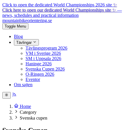
Click to open the dedicated World Championships 2026 site
✨
Click here to open our dedicated World Championships site ✨
—
news, schedules and practical information
mountainbike
orientering.se
Toggle Menu
Blog
Tävlingar
Tävlingsprogram 2026
VM i Sverige 2026
SM i Uppsala 2026
Haninge 2026
Svenska Cupen 2026
O-Ringen 2026
Eventor
Om sajten
Home
Category
Svenska cupen