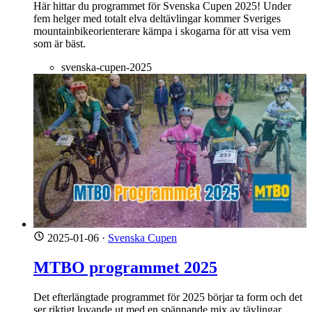
Här hittar du programmet för Svenska Cupen 2025! Under
fem helger med totalt elva deltävlingar kommer Sveriges
mountainbikeorienterare kämpa i skogarna för att visa vem
som är bäst.
svenska-cupen-2025
2025-01-06
·
Svenska Cupen
MTBO programmet 2025
Det efterlängtade programmet för 2025 börjar ta form och det
ser riktigt lovande ut med en spännande mix av tävlingar,