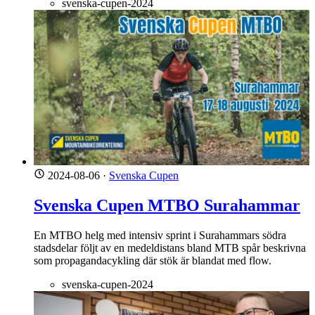
svenska-cupen-2024
2024-08-06
·
Svenska Cupen
Svenska Cupen MTBO Surahammar
En MTBO helg med intensiv sprint i Surahammars södra
stadsdelar följt av en medeldistans bland MTB spår beskrivna
som propagandacykling där stök är blandat med flow.
svenska-cupen-2024