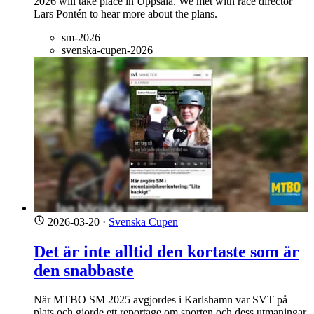
2026 will take place in Uppsala. We met with race director
Lars Pontén to hear more about the plans.
sm-2026
svenska-cupen-2026
2026-03-20
·
Svenska Cupen
Det är inte alltid den kortaste som är
den snabbaste
När MTBO SM 2025 avgjordes i Karlshamn var SVT på
plats och gjorde ett reportage om sporten och dess utmaningar.