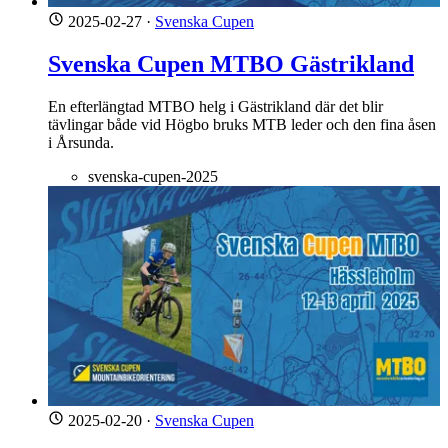
2025-02-27
·
Svenska Cupen
Svenska Cupen MTBO Gästrikland
En efterlängtad MTBO helg i Gästrikland där det blir
tävlingar både vid Högbo bruks MTB leder och den fina åsen
i Årsunda.
svenska-cupen-2025
2025-02-20
·
Svenska Cupen